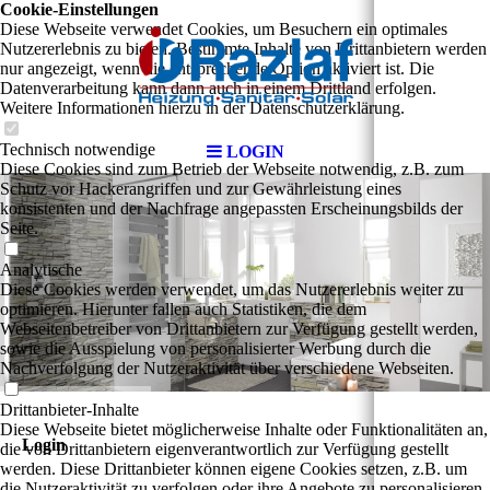
Cookie-Einstellungen
Diese Webseite verwendet Cookies, um Besuchern ein optimales
Nutzererlebnis zu bieten. Bestimmte Inhalte von Drittanbietern werden
nur angezeigt, wenn die entsprechende Option aktiviert ist. Die
Datenverarbeitung kann dann auch in einem Drittland erfolgen.
Weitere Informationen hierzu in der Datenschutzerklärung.
Technisch notwendige
LOGIN
Diese Cookies sind zum Betrieb der Webseite notwendig, z.B. zum
Schutz vor Hackerangriffen und zur Gewährleistung eines
konsistenten und der Nachfrage angepassten Erscheinungsbilds der
Seite.
Analytische
Diese Cookies werden verwendet, um das Nutzererlebnis weiter zu
optimieren. Hierunter fallen auch Statistiken, die dem
Webseitenbetreiber von Drittanbietern zur Verfügung gestellt werden,
sowie die Ausspielung von personalisierter Werbung durch die
Nachverfolgung der Nutzeraktivität über verschiedene Webseiten.
Drittanbieter-Inhalte
Diese Webseite bietet möglicherweise Inhalte oder Funktionalitäten an,
Login
die von Drittanbietern eigenverantwortlich zur Verfügung gestellt
werden. Diese Drittanbieter können eigene Cookies setzen, z.B. um
die Nutzeraktivität zu verfolgen oder ihre Angebote zu personalisieren